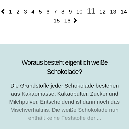
results.
11
1
2
3
4
5
6
7
8
9
10
12
13
14
15
16
Woraus besteht eigentlich weiße
Schokolade?
Die Grundstoffe jeder Schokolade bestehen
aus Kakaomasse, Kakaobutter, Zucker und
Milchpulver. Entscheidend ist dann noch das
Mischverhältnis. Die weiße Schokolade nun
enthält keine Feststoffe der ...