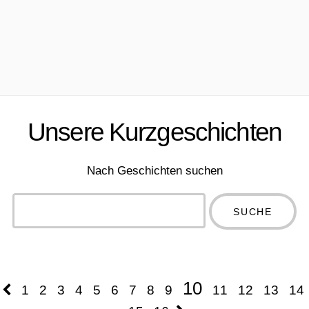
Unsere Kurzgeschichten
Nach Geschichten suchen
Type 2 or
more
Type 2 or more
characters
characters for
for results.
results.
10
1
2
3
4
5
6
7
8
9
11
12
13
14