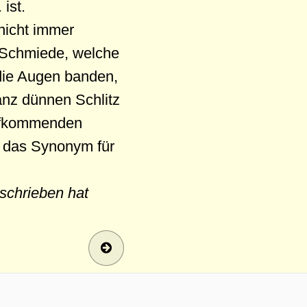
 ist.
 nicht immer
r Schmiede, welche
 die Augen banden,
anz dünnen Schlitz
aufkommenden
f das Synonym für
schrieben hat