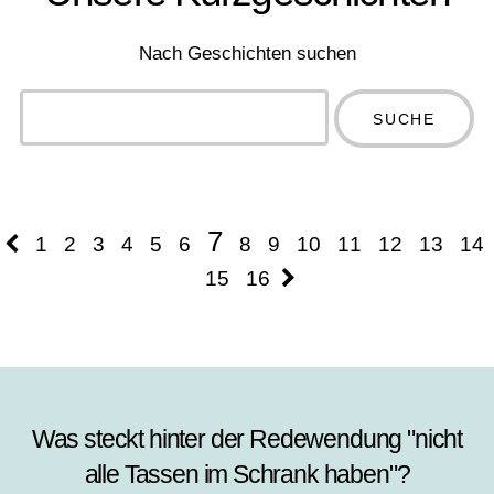
Nach Geschichten suchen
Type 2 or
more
Type 2 or more
characters
characters for
for results.
results.
7
1
2
3
4
5
6
8
9
10
11
12
13
14
15
16
Was steckt hinter der Redewendung "nicht
alle Tassen im Schrank haben"?