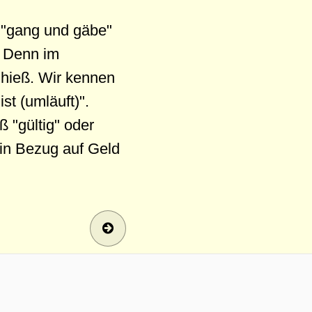
n "gang und gäbe"
. Denn im
 hieß. Wir kennen
st (umläuft)".
 "gültig" oder
in Bezug auf Geld