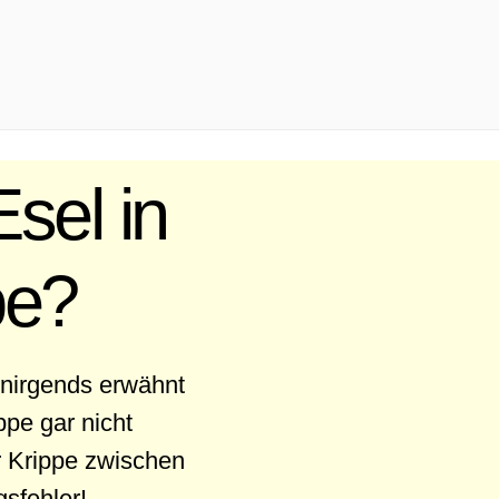
sel in
pe?
 nirgends erwähnt
pe gar nicht
r Krippe zwischen
sfehler!