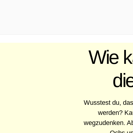
.
Wie k
di
Wusstest du, das
werden? Kau
wegzudenken. Abe
Ochs un