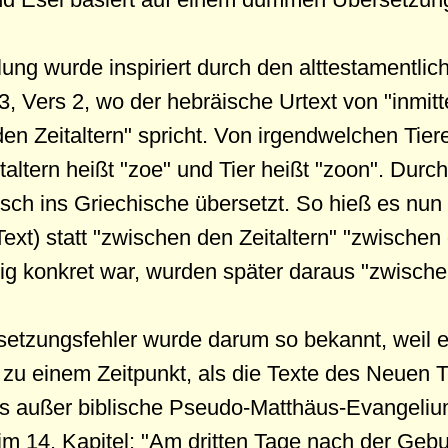
lung wurde inspiriert durch den alttestamentli
3, Vers 2, wo der hebräische Urtext von "inmitt
en Zeitaltern" spricht. Von irgendwelchen Tiere
altern heißt "zoe" und Tier heißt "zoon". Durch
lsch ins Griechische übersetzt. So hieß es nun p
ext) statt "zwischen den Zeitaltern" "zwischen
ig konkret war, wurden später daraus "zwische
etzungsfehler wurde darum so bekannt, weil er
 zu einem Zeitpunkt, als die Texte des Neuen 
das außer biblische Pseudo-Matthäus-Evangelium
im 14. Kapitel: "Am dritten Tage nach der Geb