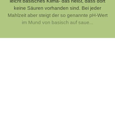
leicht basisches Klima- das heißt, dass dort
keine Säuren vorhanden sind. Bei jeder
Mahlzeit aber steigt der so genannte pH-Wert
im Mund von basisch auf saue...
Woher kommt eigentlich das Wort "geil"?
Mann ist das "geil"! So redet die Jugend und
auch schon die nicht mehr ganz so Jungen
daher. Aber "geil" ist durchaus kein modernes
Wort. Das gab es schon im Mittelalter und hatte
die Bedeutung "üppig...