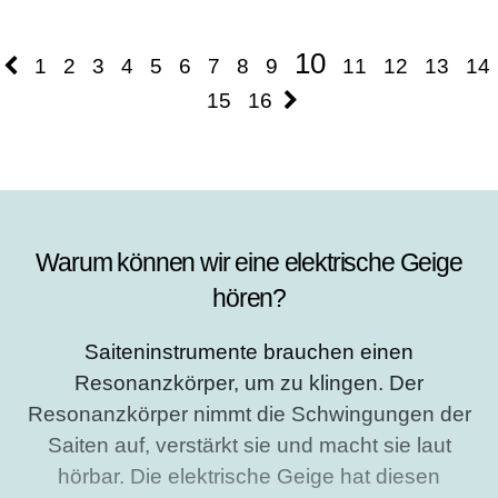
characters for
for results.
results.
10
1
2
3
4
5
6
7
8
9
11
12
13
14
15
16
Warum können wir eine elektrische Geige
hören?
Saiteninstrumente brauchen einen
Resonanzkörper, um zu klingen. Der
Resonanzkörper nimmt die Schwingungen der
Saiten auf, verstärkt sie und macht sie laut
hörbar. Die elektrische Geige hat diesen