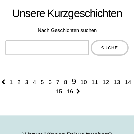
Unsere Kurzgeschichten
Nach Geschichten suchen
Type 2 or
more
Type 2 or more
characters
characters for
for results.
results.
9
1
2
3
4
5
6
7
8
10
11
12
13
14
15
16