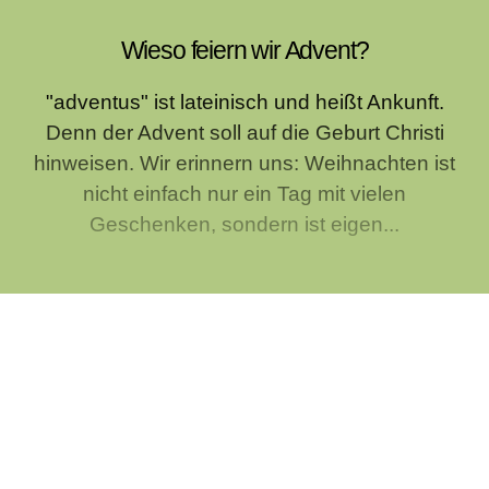
Wieso feiern wir Advent?
"adventus" ist lateinisch und heißt Ankunft.
Denn der Advent soll auf die Geburt Christi
hinweisen. Wir erinnern uns: Weihnachten ist
nicht einfach nur ein Tag mit vielen
Geschenken, sondern ist eigen...
Warum haben wir einen Adventskranz?
Der Adventskranz wurde von Johann Hinrich
Wichern (1808 1881) eingeführt. Der