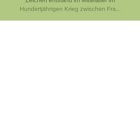
Zeichen entstand im Mittelalter im
Hundertjährigen Krieg zwischen Fra...
Wieso hat man "einen Vogel"?
Das ist zwar eine seltsame Vorstellung, aber
die Redewendung "der hat doch einen Vogel"
wird oft benutzt, wenn Menschen etwas
Dummes erzählt oder getan haben. Früher
wurde dieser Ausspruch jedoch nur ...