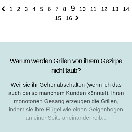
results.
9
1
2
3
4
5
6
7
8
10
11
12
13
14
15
16
Warum werden Grillen von ihrem Gezirpe
nicht taub?
Weil sie ihr Gehör abschalten (wenn ich das
auch bei so manchem Kunden könnte!). Ihren
monotonen Gesang erzeugen die Grillen,
indem sie ihre Flügel wie einen Geigenbogen
an einer Seite aneinander reib...