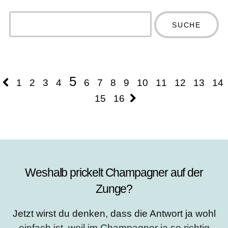
Type 2 or
more
Type 2 or more
characters
characters for
for results.
results.
5
1
2
3
4
6
7
8
9
10
11
12
13
14
15
16
Weshalb prickelt Champagner auf der
Zunge?
Jetzt wirst du denken, dass die Antwort ja wohl
einfach ist, weil im Champagner ja so richtig