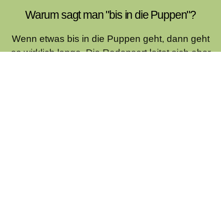
Warum sagt man "bis in die Puppen"?
Wenn etwas bis in die Puppen geht, dann geht
es wirklich lange. Die Redensart leitet sich aber
von einem langen Weg ab. Im 18. Jahrhundert
war der Berliner Tiergarten noch weit vom
Zentrum der Stadt ...
Warum hängt der Space-Shuttle-
Raketendurchmesser von der Breite eines
Pferdehinterns ab?