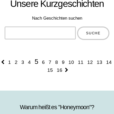
Unsere Kurzgeschichten
Nach Geschichten suchen
Type 2 or
more
Type 2 or more
characters
characters for
for results.
results.
5
1
2
3
4
6
7
8
9
10
11
12
13
14
15
16
Warum heißt es "Honeymoon"?