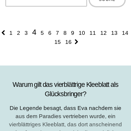
more
Type 2 or more
characters
characters for
for results.
results.
4
1
2
3
5
6
7
8
9
10
11
12
13
14
15
16
Warum gilt das vierblättrige Kleeblatt als
Glücksbringer?
Die Legende besagt, dass Eva nachdem sie
aus dem Paradies vertrieben wurde, ein
vierblättriges Kleeblatt, das dort anscheinend