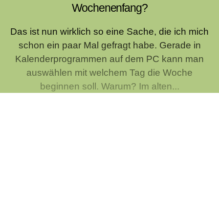
Wochenenfang?
Das ist nun wirklich so eine Sache, die ich mich
schon ein paar Mal gefragt habe. Gerade in
Kalenderprogrammen auf dem PC kann man
auswählen mit welchem Tag die Woche
beginnen soll. Warum? Im alten...
Was waschen Waschbären?
Waschbären müssten eigentlich Tast-Bären
heißen, denn die drolligen Tiere waschen nicht,
sondern sie fühlen! Für die Waschbären ist der