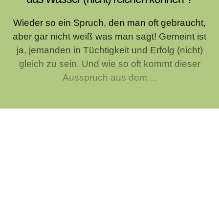
Wieder so ein Spruch, den man oft gebraucht,
aber gar nicht weiß was man sagt! Gemeint ist
ja, jemanden in Tüchtigkeit und Erfolg (nicht)
gleich zu sein. Und wie so oft kommt dieser
Ausspruch aus dem ...
Warum ist bei manchen der Sonntag und
bei anderen wiederum der Montag
Wochenenfang?
Das ist nun wirklich so eine Sache, die ich mich