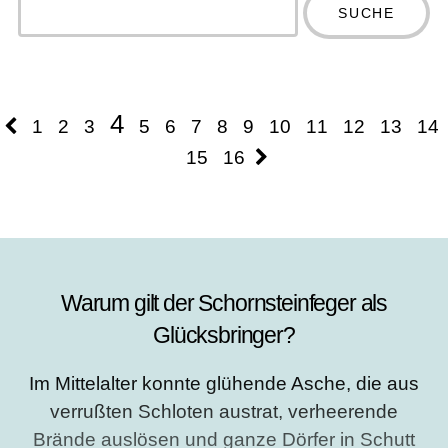
more
Type 2 or more
characters
characters for
for results.
results.
4
1
2
3
5
6
7
8
9
10
11
12
13
14
15
16
Warum gilt der Schornsteinfeger als
Glücksbringer?
Im Mittelalter konnte glühende Asche, die aus
verrußten Schloten austrat, verheerende
Brände auslösen und ganze Dörfer in Schutt