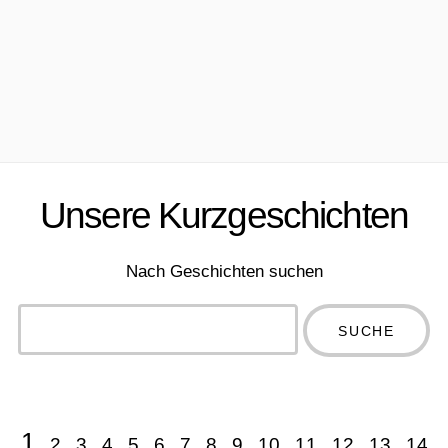
Unsere Kurzgeschichten
Nach Geschichten suchen
Type 2 or
more
Type 2 or more
characters
characters for
for results.
results.
1
2
3
4
5
6
7
8
9
10
11
12
13
14