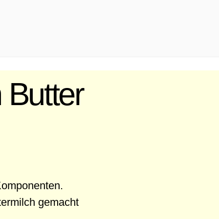
h Butter
 Komponenten.
ttermilch gemacht