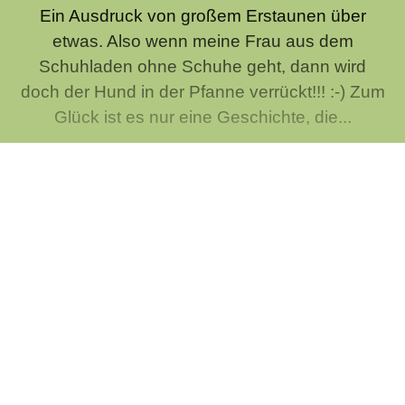
Ein Ausdruck von großem Erstaunen über
etwas. Also wenn meine Frau aus dem
Schuhladen ohne Schuhe geht, dann wird
doch der Hund in der Pfanne verrückt!!! :-) Zum
Glück ist es nur eine Geschichte, die...
Warum hat der Tag 24 Stunden und die
Stunde 60 Minuten?
Es ist schon merkwürdig, dass wir alles im
Dezimalsystem rechnen (also das
Zehnersystem, mit dem alle Menschen
rechnen, weil wir einfach 10 Finger haben) und