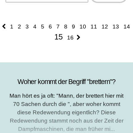
Type 2 or more
characters
characters for
for results.
results.
1
2
3
4
5
6
7
8
9
10
11
12
13
14
15
16
Woher kommt der Begriff "brettern"?
Man hört es ja oft: "Mann, der brettert hier mit
70 Sachen durch die ", aber woher kommt
diese Redewendung eigentlich? Diese
Redewendung stammt noch aus der Zeit der
Dampfmaschinen, die man früher mi...