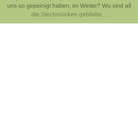
uns so gepeinigt haben, im Winter? Wo sind all
die Stechmücken gebliebe...
Woher kommt den eigentlich die
Redewedung "gang und gäbe"?
Wieder einmal eine Redensart, die man spricht,
aber eigentlich gar nicht weiß, woher sie
kommt. Wenn etwas allgemein üblich und
verbreitet ist, dann sagt man "gang und gäbe"
und wie so oft ist die He...