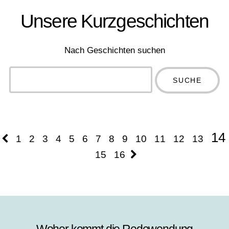
Unsere Kurzgeschichten
Nach Geschichten suchen
Type 2 or
more
Type 2 or more
characters
characters for
for results.
results.
14
1
2
3
4
5
6
7
8
9
10
11
12
13
15
16
Woher kommt die Redewendung