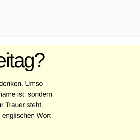
eitag?
udenken. Umso
nname ist, sondern
r Trauer steht.
 englischen Wort