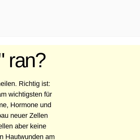
" ran?
len. Richtig ist:
am wichtigsten für
zyme, Hormone und
bau neuer Zellen
ellen aber keine
len Hautwunden am