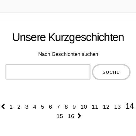
.
Unsere Kurzgeschichten
Nach Geschichten suchen
Type 2 or
more
Type 2 or more
characters
characters for
for results.
results.
14
1
2
3
4
5
6
7
8
9
10
11
12
13
15
16