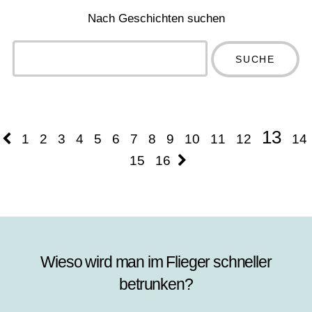
Nach Geschichten suchen
Type 2 or
more
Type 2 or more
characters
characters for
for results.
results.
13
1
2
3
4
5
6
7
8
9
10
11
12
14
15
16
Wieso wird man im Flieger schneller
betrunken?