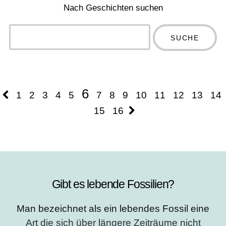
Nach Geschichten suchen
Type 2 or
more
Type 2 or more
characters
characters for
for results.
results.
6
1
2
3
4
5
7
8
9
10
11
12
13
14
15
16
Gibt es lebende Fossilien?
Man bezeichnet als ein lebendes Fossil eine
Art die sich über längere Zeiträume nicht