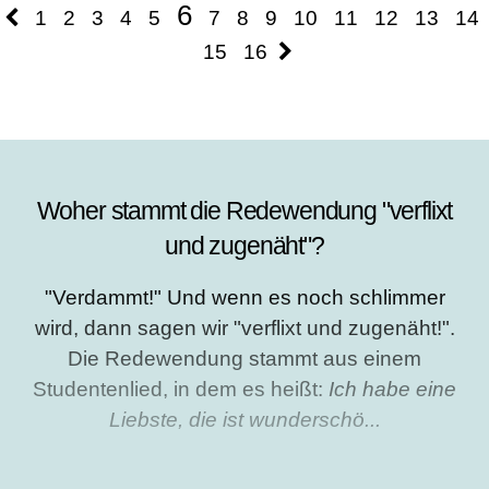
6
1
2
3
4
5
7
8
9
10
11
12
13
14
15
16
Woher stammt die Redewendung "verflixt
und zugenäht"?
"Verdammt!" Und wenn es noch schlimmer
wird, dann sagen wir "verflixt und zugenäht!".
Die Redewendung stammt aus einem
Studentenlied, in dem es heißt:
Ich habe eine
Liebste, die ist wunderschö...