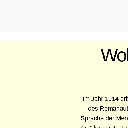
.
Woh
Im Jahr 1914 erb
des Romanauto
Sprache der Mens
„Zan” für Haut - T