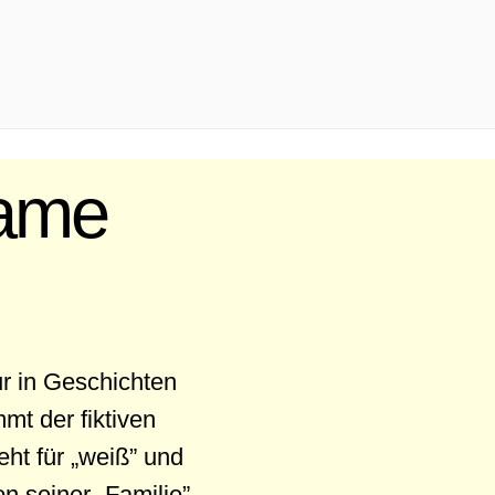
Name
ur in Geschichten
t der fiktiven
ht für „weiß” und
n seiner „Familie”.