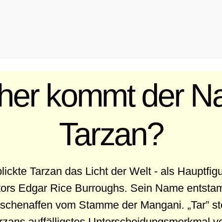
er kommt der 
Tarzan?
lickte Tarzan das Licht der Welt - als Hauptfig
rs Edgar Rice Burroughs. Sein Name entstamm
chenaffen vom Stamme der Mangani. „Tar” ste
arzans auffälligstes Unterscheidungsmerkmal vo