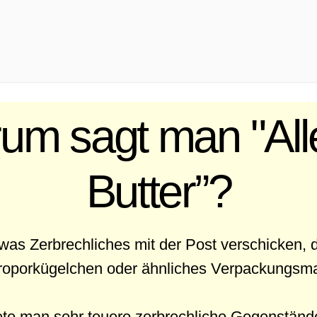
um sagt man "Alle
Butter”?
was Zerbrechliches mit der Post verschicken, 
yroporkügelchen oder ähnliches Verpackungsmat
ttete man sehr teuere zerbrechliche Gegenständ