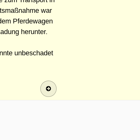
ichtsmaßnahme war
t dem Pferdewagen
Ladung herunter.
konnte unbeschadet