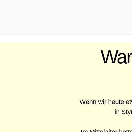
.
War
Wenn wir heute et
in St
Im Mittelalter be