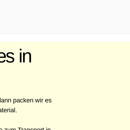
s in
dann packen wir es
erial.
e zum Transport in