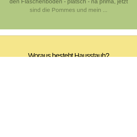
den Flaschenboden - platsch - na prima, jetzt
sind die Pommes und mein ...
Woraus besteht Hausstaub?
Staub ist wohl das Lästigste im Haushalt was
es gibt. Nicht mal Kalk ist lästiger :-) Gemäß
einer Faustregel bilden sich pro Tag und
Quadratmeter 6 Milligramm Staub. Ließe man
den Staubsauger ein J...