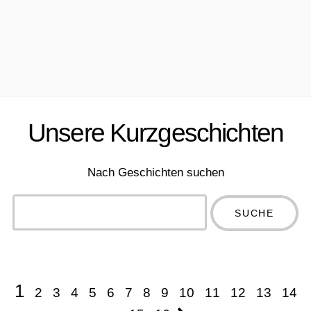
Unsere Kurzgeschichten
Nach Geschichten suchen
Type 2 or
more
Type 2 or more
characters
characters for
for results.
results.
1
2
3
4
5
6
7
8
9
10
11
12
13
14