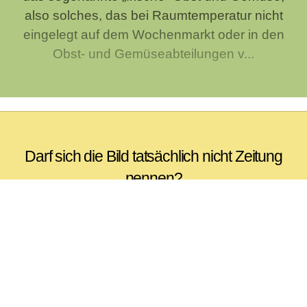
also solches, das bei Raumtemperatur nicht
eingelegt auf dem Wochenmarkt oder in den
Obst- und Gemüseabteilungen v...
Darf sich die Bild tatsächlich nicht Zeitung
nennen?
Auch wenn du es nicht selber glaubst, so ist es
doch eine weit verbreitete Ansicht, Bild dürfe
sich nach einem Gerichtsurteil nicht länger
"Zeitung" nennen, weil die "journalistische
Qualität" von Bil...