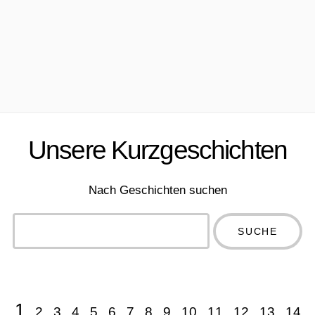
Unsere Kurzgeschichten
Nach Geschichten suchen
Type 2 or
more
Type 2 or more
characters
characters for
for results.
results.
1
2
3
4
5
6
7
8
9
10
11
12
13
14