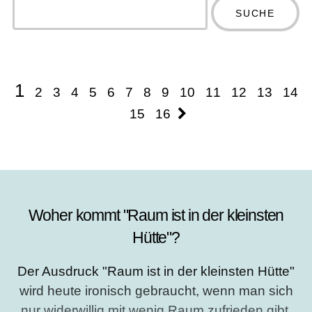
Type 2 or
more
Type 2 or more
characters
characters for
for results.
results.
1
2
3
4
5
6
7
8
9
10
11
12
13
14
15
16
Woher kommt "Raum ist in der kleinsten
Hütte"?
Der Ausdruck "Raum ist in der kleinsten Hütte"
wird heute ironisch gebraucht, wenn man sich
nur widerwillig mit wenig Raum zufrieden gibt.